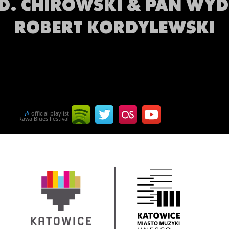
D. CHIROWSKI & PAN WY
ROBERT KORDYLEWSKI
🎶
official playlist
Rawa Blues Festival